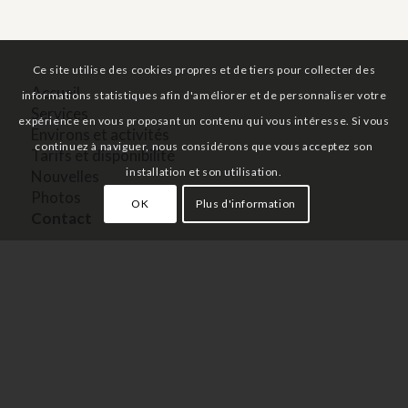
TARIFS ET DISPONIBILITÉ
Ce site utilise des cookies propres et de tiers pour collecter des
informations statistiques afin d'améliorer et de personnaliser votre
expérience en vous proposant un contenu qui vous intéresse. Si vous
continuez à naviguer, nous considérons que vous acceptez son
Accueil
installation et son utilisation.
Services
OK
Plus d'information
Environs et activités
Tarifs et disponibilité
Nouvelles
Photos
Contact