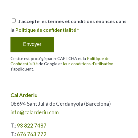
Désolé, un pb. est survenu en essayant de
communiquer avec l’API Google
reCAPTCHA. Le formulaire ne peut
actuellement pas être envoyé. Merci de
réessayer ultérieurement - rechargez la
page et vérifiez votre connexion internet.
J'accepte les termes et conditions énoncés dans
la
Politique de confidentialité
*
Ce site est protégé par reCAPTCHA et la
Politique de
Confidentialité
de Google et
leur conditions d’utilisation
s’appliquent.
Cal Arderiu
08694 Sant Julià de Cerdanyola (Barcelona)
info@calarderiu.com