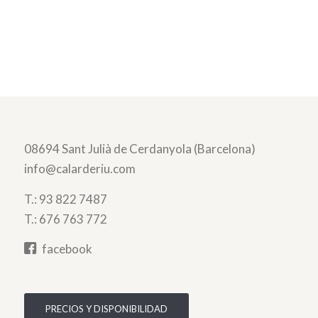
08694 Sant Julià de Cerdanyola (Barcelona)
info@calarderiu.com
T.:
93 822 7487
T.:
676 763 772
facebook