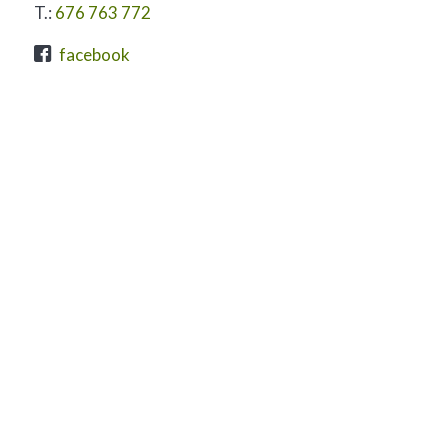
info@calarderiu.com
T.:
93 822 7487
T.:
676 763 772
facebook