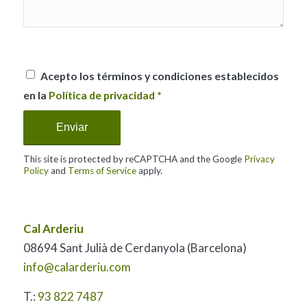
Sorry, a problem occurred trying to
communicate with Google reCAPTCHA
API. You are currently not able to submit
the contact form. Please try again later -
reload the page and also check your
internet connection.
Acepto los términos y condiciones establecidos
en la
Política de privacidad
*
This site is protected by reCAPTCHA and the Google
Privacy
Policy
and
Terms of Service
apply.
Cal Arderiu
08694 Sant Julià de Cerdanyola (Barcelona)