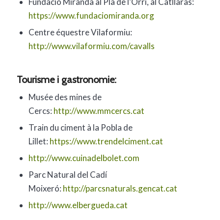
Fundació Miranda al Pla de l’Orri, al Catllaràs:
https://www.fundaciomiranda.org
Centre équestre Vilaformiu:
http://www.vilaformiu.com/cavalls
Tourisme i gastronomie:
Musée des mines de
Cercs:
http://www.mmcercs.cat
Train du ciment à la Pobla de
Lillet:
https://www.trendelciment.cat
http://www.cuinadelbolet.com
Parc Natural del Cadí
Moixeró:
http://parcsnaturals.gencat.cat
http://www.elbergueda.cat