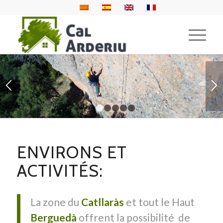
1
2
3
4
5
6
ENVIRONS ET
ACTIVITÉS:
La zone du
Catllaràs
et tout le Haut
Berguedà
offrent la possibilité de