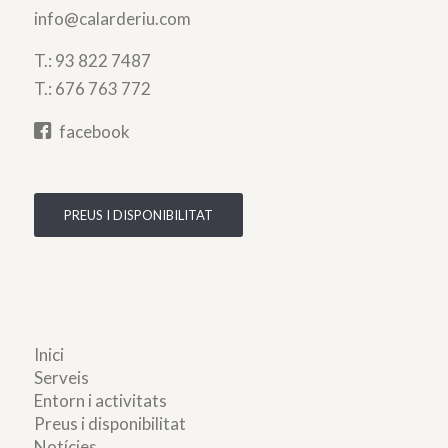
info@calarderiu.com
T.:
93 822 7487
T.:
676 763 772
facebook
PREUS I DISPONIBILITAT
Inici
Serveis
Entorn i activitats
Preus i disponibilitat
Notícies