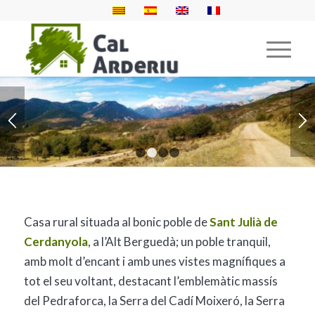
1
2
3
4
Casa rural situada al bonic poble de
Sant Julià de
Cerdanyola
, a l’Alt Berguedà; un poble tranquil,
amb molt d’encant i amb unes vistes magnífiques a
tot el seu voltant, destacant l’emblemàtic massís
del Pedraforca, la Serra del Cadí Moixeró, la Serra