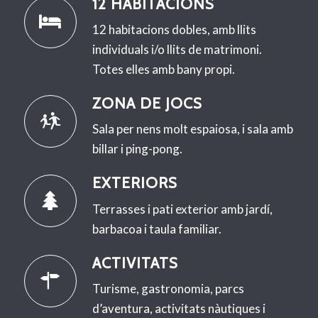
12 HABITACIONS
12 habitacions dobles, amb llits
individuals i/o llits de matrimoni.
Totes elles amb bany propi.
ZONA DE JOCS
Sala per nens molt espaiosa, i sala amb
billar i ping-pong.
EXTERIORS
Terrasses i pati exterior amb jardí,
barbacoa i taula familiar.
ACTIVITATS
Turisme, gastronomia, parcs
d’aventura, activitats nàutiques i