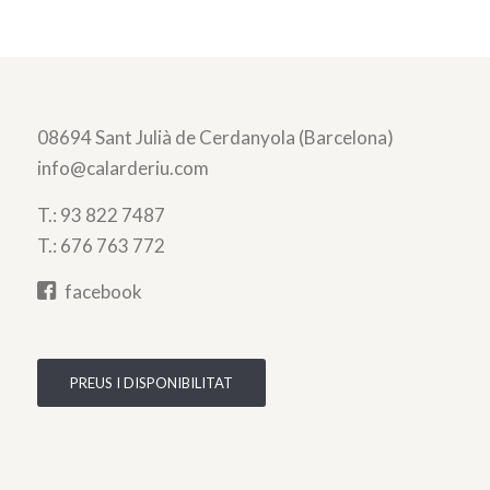
08694 Sant Julià de Cerdanyola (Barcelona)
info@calarderiu.com
T.:
93 822 7487
T.:
676 763 772
facebook
PREUS I DISPONIBILITAT