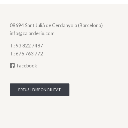
08694 Sant Julià de Cerdanyola (Barcelona)
info@calarderiu.com
T.:
93 822 7487
T.:
676 763 772
facebook
PREUS I DISPONIBILITAT