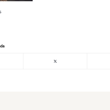
s
ada