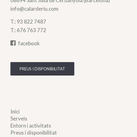
08694 Sant Julià de Cerdanyola (Barcelona)
info@calarderiu.com
T.:
93 822 7487
T.:
676 763 772
facebook
PREUS I DISPONIBILITAT
Inici
Serveis
Entorn i activitats
Preus i disponibilitat