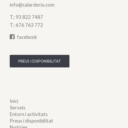
info@calarderiu.com
T.:
93 822 7487
T.:
676 763 772
facebook
PREUS I DISPONIBILITAT
Inici
Serveis
Entorn i activitats
Preus i disponibilitat
Notícies