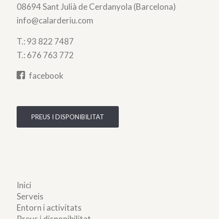
08694 Sant Julià de Cerdanyola (Barcelona)
info@calarderiu.com
T.:
93 822 7487
T.:
676 763 772
facebook
PREUS I DISPONIBILITAT
Inici
Serveis
Entorn i activitats
Preus i disponibilitat