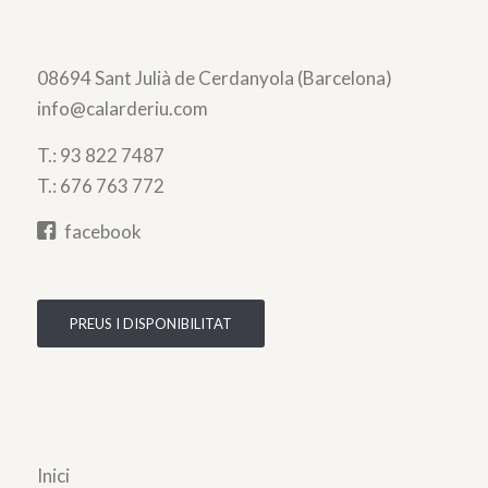
08694 Sant Julià de Cerdanyola (Barcelona)
info@calarderiu.com
T.:
93 822 7487
T.:
676 763 772
facebook
PREUS I DISPONIBILITAT
Inici