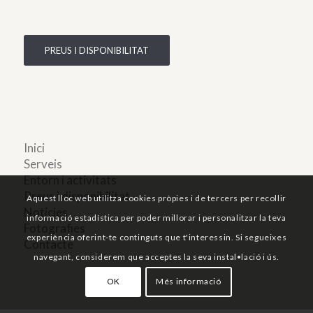
PREUS I DISPONIBILITAT
Inici
Serveis
Entorn i activitats
Preus i disponibilitat
Aquest lloc web utilitza cookies pròpies i de tercers per recollir
Notícies
informació estadística per poder millorar i personalitzar la teva
Fotografies
experiència oferint-te continguts que t'interessin. Si segueixes
Contacte
navegant, considerem que acceptes la seva instal•lació i ús.
OK
Més informació